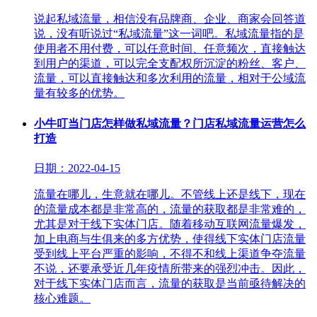
说起私域流量，相信没有品牌商、企业、商家会回答道
说，没有听说过“私域流量”这一词吧。私域流量指的是
使用者不用付费，可以任意时间、任意频次，直接触达
到用户的渠道，可以完全支配权所沉淀的粉丝、客户、
流量，可以直接触达和多次利用的流量，相对于公域流
量有较多的优势。
小牛叮当门店怎样做私域流量？门店私域流量运营怎么
打造
日期：2022-04-15
流量在哪儿，生意就在哪儿。不管线上还是线下，现在
的流量成本都是非常高的，流量的获取都是非常难的，
尤其是对于线下实体门店。随着移动互联网流量爆发，
加上电商与生俱来的多方优势，使得线下实体门店流量
受到线上平台严重的影响，不得不和线上渠道争夺流量
不说，还要承受近几年疫情所带来的强烈冲击。因此，
对于线下实体门店而言，流量的获取是当前亟待解决的
核心难题。