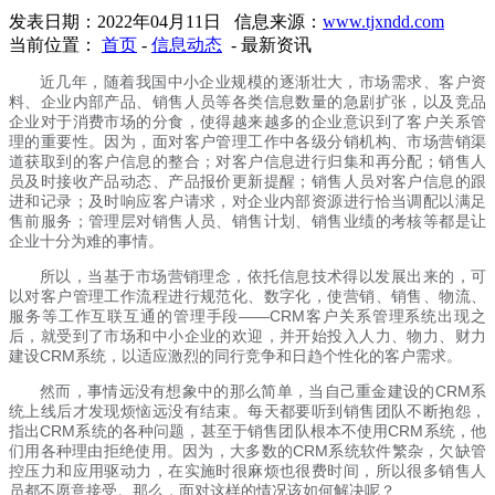
发表日期：2022年04月11日 信息来源：
www.tjxndd.com
当前位置：
首页
-
信息动态
- 最新资讯
近几年，随着我国中小企业规模的逐渐壮大，市场需求、客户资
料、企业内部产品、销售人员等各类信息数量的急剧扩张，以及竞品
企业对于消费市场的分食，使得越来越多的企业意识到了客户关系管
理的重要性。因为，面对客户管理工作中各级分销机构、市场营销渠
道获取到的客户信息的整合；对客户信息进行归集和再分配；销售人
员及时接收产品动态、产品报价更新提醒；销售人员对客户信息的跟
进和记录；及时响应客户请求，对企业内部资源进行恰当调配以满足
售前服务；管理层对销售人员、销售计划、销售业绩的考核等都是让
企业十分为难的事情。
所以，当基于市场营销理念，依托信息技术得以发展出来的，可
以对客户管理工作流程进行规范化、数字化，使营销、销售、物流、
服务等工作互联互通的管理手段
——
CRM
客户关系管理系统出现之
后，就受到了市场和中小企业的欢迎，并开始投入人力、物力、财力
建设
CRM
系统，以适应激烈的同行竞争和日趋个性化的客户需求。
然而，事情远没有想象中的那么简单，当自己重金建设的
CRM
系
统上线后才发现烦恼远没有结束。每天都要听到销售团队不断抱怨，
指出
CRM
系统的各种问题，甚至于销售团队根本不使用
CRM
系统，他
们用各种理由拒绝使用。因为，大多数的
CRM
系统软件繁杂，欠缺管
控压力和应用驱动力，在实施时很麻烦也很费时间，所以很多销售人
员都不愿意接受。那么，面对这样的情况该如何解决呢？