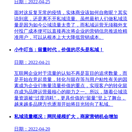
日期：2022-04-25
面对这反复无常的疫情，实体商业该如何自救呢？其实
说到底，还是离不开私域流量。虽然最初人们做私域流
量是因为如今公域流量太贵了，而私域运营无须额外支
付投广成本便可以直接再次将企业的营销信息推送给精
准用户，可以从根本上大大降低营销成本。
小牛叮当：留量时代，价值的尽头是私域！
日期：2022-04-21
互联网企业对于流量的认知不再是盲目的追求数量，而
是开始在意起质量，转化与留存等与用户粘性有关的因
素成为企业们衡量流量价值的重点，实现客户的转化留
存成为品牌运营最核心的能力之一。所以，随着公域流
量资源被“过度消耗”，更具价值的“留量”登上了舞台，
越来越多品牌方也逐渐开始将目光转向了私域。
私域流量概况：网民规模扩大，商家营销机会增加
日期：2022-04-20