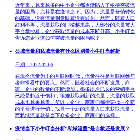
近年来，越来越多的中小企业都逐渐陷入了亟待突破流
量的困局，尤其是在疫情之下。因为，流量是营销转化
的基础，没有流量则意味着没有转化。然而，随着人口
红利不再，流量获取的门槛越来高，大部分的流量被大
平台掌控着，企业获取流量的成本不断升高。小牛叮当
告诉您企业该如何突破流量的困局呢？
公域流量和私域流量有什么区别看小牛叮当解析
日期：2022-05-06
在现今流量为王的互联网时代，流量往往是互联网参与
者非常看中的要点。然而，随着社会的不断发展，商
家、企业的数量的不断增加，很多出名已久的营销平台
已经是趋近于饱和，很难获取到新的流量，流量的获取
成本也越来越贵。所以，企业、商家们都需要找一个新
的平台进行营销，找寻一个新的流量入口来获取流量，
而私域流量就是当下众多企业、商家们的选择。
疫情当下小牛叮当分析“私域流量”是自救还是发展？