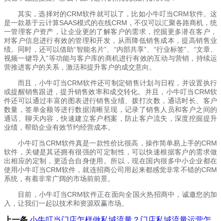
其实，选择对的
CRM
软件就可以了，比如小牛叮当
CRM
软件。这
是一款基于云计算
SAAS
模式的在线
CRM
，不仅可以汇聚各路商机，统
一管理客户资产，让企业更的了解客户的需求，挖掘更多潜在客户，
对客户信息进行有效的管理和开发，从而降低销售成本，提高销售业
绩。同时，还可以借助“智能名片”、“内部共享”、“行业标签”、“文章、
视频一键导入”等功能与客户库的商机进行有效的互动与营销，持续运
营推进客户的关系，激活和提升客户的成交意向。
而且，
小牛叮当
CRM
软件
还可制定销售计划与日程，并设置执行
或提醒销售跟进，提升销售效率和成交转化。并且，
小牛叮当
CRM
软
件还可以
通过丰富的图表进行销售业绩、拨打次数，通话时长、客户
数量，签单金额等进行数据清晰呈现，记录了销售人员和客户之间的
通话、聊天内容，快速建立客户档案，防止客户流失，深度挖掘提升
业绩，帮助企业有效节约经营成本。
小牛叮当
CRM
软件真是一款性价比很高，操作简单易上手的
CRM
软件，关键是其还
拥有很强的可定制性，可以快速根据客户的需求做
出相应的定制，更适合自身使用。所以，现在国内很多中小企业都在
使用小牛叮当
CRM
软件，就连招商公司用起来都感觉非常不错的
CRM
系统，有着非常广阔的市场前前景。
目前，
小牛叮当
CRM
软件正在面向全国火热招商中，诚邀您的加
入，让我们一起以技术和资源双赢市场。
上一条
小牛叮当门店怎样做私域流量？门店私域流量运营怎