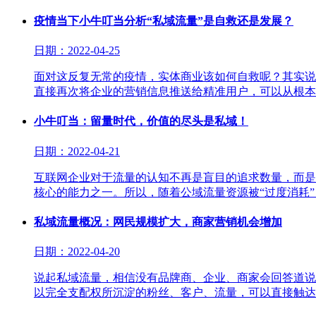
疫情当下小牛叮当分析“私域流量”是自救还是发展？
日期：2022-04-25
面对这反复无常的疫情，实体商业该如何自救呢？其实说
直接再次将企业的营销信息推送给精准用户，可以从根本
小牛叮当：留量时代，价值的尽头是私域！
日期：2022-04-21
互联网企业对于流量的认知不再是盲目的追求数量，而是
核心的能力之一。所以，随着公域流量资源被“过度消耗
私域流量概况：网民规模扩大，商家营销机会增加
日期：2022-04-20
说起私域流量，相信没有品牌商、企业、商家会回答道说
以完全支配权所沉淀的粉丝、客户、流量，可以直接触达